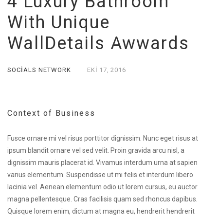
4 Luxury Bathroom
With Unique
WallDetails Awwards
SOCIALS NETWORK
EKI
17,
2016
Context of Business
Fusce ornare mi vel risus porttitor dignissim. Nunc eget risus at
ipsum blandit ornare vel sed velit. Proin gravida arcu nisl, a
dignissim mauris placerat id. Vivamus interdum urna at sapien
varius elementum. Suspendisse ut mi felis et interdum libero
lacinia vel. Aenean elementum odio ut lorem cursus, eu auctor
magna pellentesque. Cras facilisis quam sed rhoncus dapibus.
Quisque lorem enim, dictum at magna eu, hendrerit hendrerit