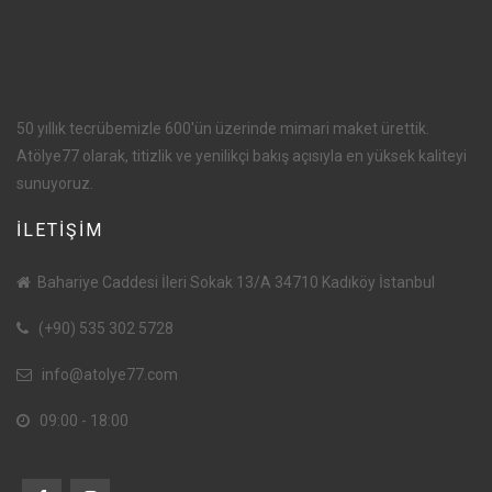
50 yıllık tecrübemizle 600'ün üzerinde mimari maket ürettik.
Atölye77 olarak, titizlik ve yenilikçi bakış açısıyla en yüksek kaliteyi
sunuyoruz.
İLETİŞİM
Bahariye Caddesi İleri Sokak 13/A 34710 Kadıköy İstanbul
(+90) 535 302 5728
info@atolye77.com
09:00 - 18:00