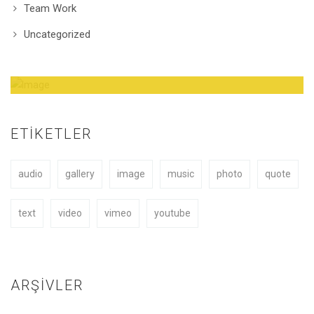
Team Work
Uncategorized
Amazing Theme! You can customize it very
easy to fit your needs.
ETIKETLER
audio
gallery
image
music
photo
quote
BUY NOW
text
video
vimeo
youtube
ARŞIVLER