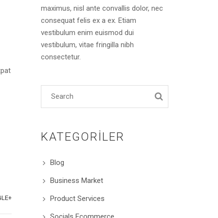
maximus, nisl ante convallis dolor, nec
consequat felis ex a ex. Etiam
vestibulum enim euismod dui
vestibulum, vitae fringilla nibh
consectetur.
tpat
KATEGORILER
Blog
Business Market
LE+
Product Services
Socials Ecommerce