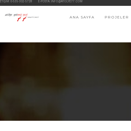
ETİŞİM: 0-535-302-5728
E-POSTA: INFO@ATOLYE77.COM
ANA SAYFA
PROJELER