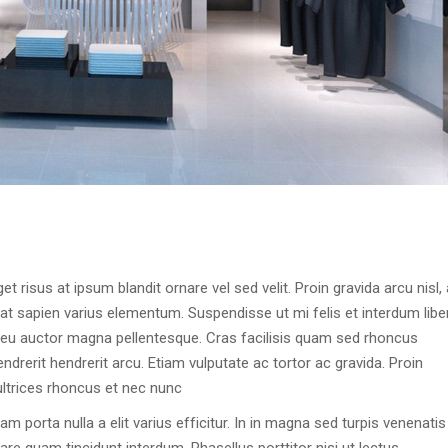
t risus at ipsum blandit ornare vel sed velit. Proin gravida arcu nisl, 
at sapien varius elementum. Suspendisse ut mi felis et interdum libe
 eu auctor magna pellentesque. Cras facilisis quam sed rhoncus
rerit hendrerit arcu. Etiam vulputate ac tortor ac gravida. Proin
ultrices rhoncus et nec nunc
m porta nulla a elit varius efficitur. In in magna sed turpis venenatis
re quam tincidunt interdum. Phasellus porttitor nisi ut lectus