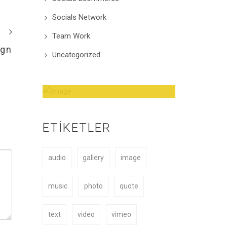
Socials Network
Team Work
ign
Uncategorized
Amazing Theme! You
can customize it very
ETIKETLER
easy to fit your needs.
audio
gallery
image
BUY NOW
music
photo
quote
text
video
vimeo