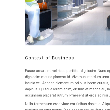
Context of Business
Fusce ornare mi vel risus porttitor dignissim. Nunc ege
dignissim mauris placerat id. Vivamus interdum urna 
lacinia vel. Aenean elementum odio ut lorem cursus,
dapibus. Quisque lorem enim, dictum at magna eu, hend
accumsan placerat rutrum. Praesent ut eros ac nisi 
Nulla fermentum eros vitae est finibus dapibus. Aliqua
tristique eu eget neque. Duis condimentum libero orna