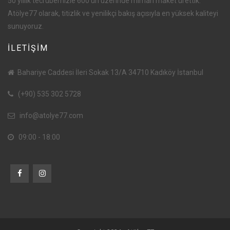
50 yıllık tecrübemizle 600'ün üzerinde mimari maket ürettik.
Atölye77 olarak, titizlik ve yenilikçi bakış açısıyla en yüksek kaliteyi
sunuyoruz.
İLETİŞİM
Bahariye Caddesi İleri Sokak 13/A 34710 Kadıköy İstanbul
(+90) 535 302 5728
info@atolye77.com
09:00 - 18:00