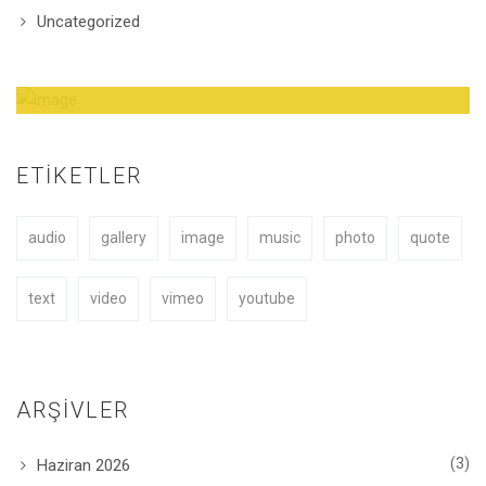
Uncategorized
Amazing Theme! You can customize it very
easy to fit your needs.
ETIKETLER
audio
gallery
image
music
photo
quote
BUY NOW
text
video
vimeo
youtube
ARŞIVLER
(3)
Haziran 2026