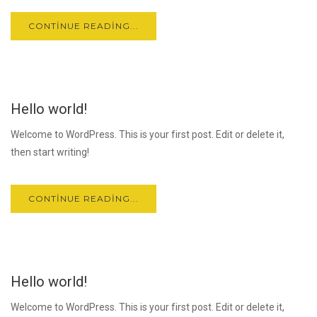
CONTINUE READING...
10
Hello world!
EKI
Welcome to WordPress. This is your first post. Edit or delete it,
then start writing!
CONTINUE READING...
10
Hello world!
EKI
Welcome to WordPress. This is your first post. Edit or delete it,