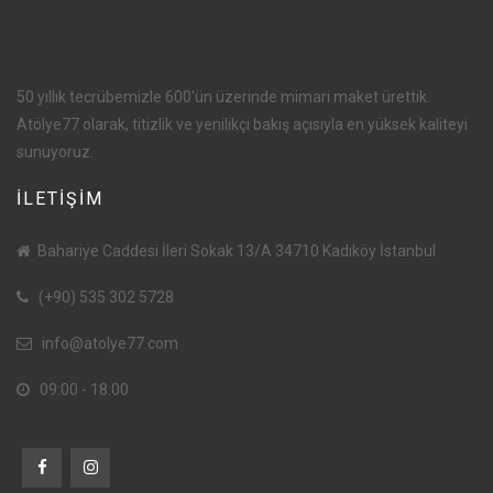
50 yıllık tecrübemizle 600'ün üzerinde mimari maket ürettik.
Atölye77 olarak, titizlik ve yenilikçi bakış açısıyla en yüksek kaliteyi
sunuyoruz.
İLETİŞİM
Bahariye Caddesi İleri Sokak 13/A 34710 Kadıköy İstanbul
(+90) 535 302 5728
info@atolye77.com
09:00 - 18:00